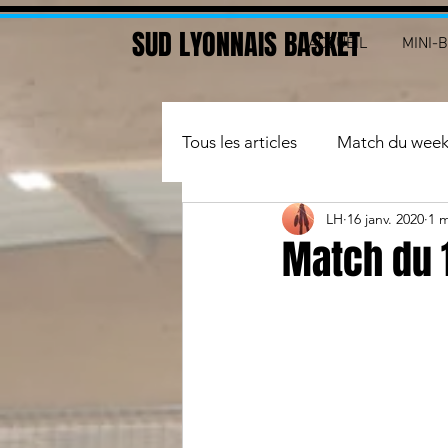
SUD LYONNAIS BASKET
ACCUEIL
MINI-
Tous les articles
Match du wee
LH
16 janv. 2020
1 m
Basket santé
arbitre
Match du 1