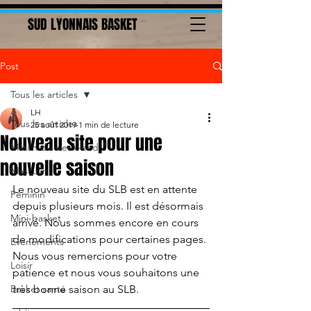
SUD LYONNAIS BASKET
Post
Tous les articles
LH
Tous les articles
25 août 2019
1 min de lecture
Nouveau site pour une
Match du week-end
nouvelle saison
Masculin
Le nouveau site du SLB est en attente 
Féminin
depuis plusieurs mois. Il est désormais 
Mini-basket
arrivé. Nous sommes encore en cours 
de modifications pour certaines pages. 
Evenements
Nous vous remercions pour votre 
Loisir
patience et nous vous souhaitons une 
Basket santé
très bonne saison au SLB.