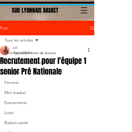
SUD LYONNAIS BASKET
Post
Tous les articles
LH
Tous les articles
4 juin 2021
1 min de lecture
Recrutement pour l'équipe 1
Match du week-end
senior Pré Nationale
Masculin
Féminin
Mini-basket
Evenements
Loisir
Basket santé