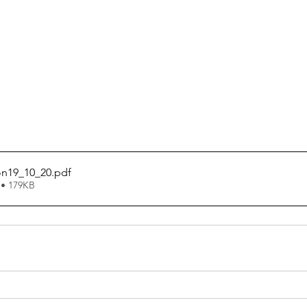
ion19_10_20
.pdf
 • 179KB