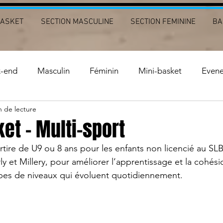
BASKET
SECTION MASCULINE
SECTION FEMININE
BA
k-end
Masculin
Féminin
Mini-basket
Even
n de lecture
et - Multi-sport
rtire de U9 ou 8 ans pour les enfants non licencié au SL
 et Millery, pour améliorer l’apprentissage et la cohési
pes de niveaux qui évoluent quotidiennement.