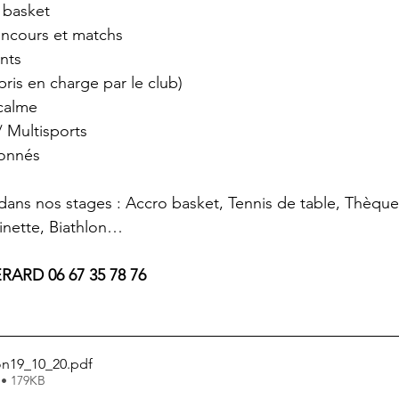
 basket
ncours et matchs
nts
ris en charge par le club)
calme
 Multisports
lonnés
ans nos stages : Accro basket, Tennis de table, Thèque, T
tinette, Biathlon…
ERARD 06 67 35 78 76
ion19_10_20
.pdf
 • 179KB