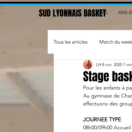
SUD LYONNAIS BASKET
ACCUEIL
MINI-
Tous les articles
Match du wee
LH
8 oct. 2020
1 mi
Basket santé
arbitre
Stage bask
Pour les enfants à pa
Au gymnase de Charly
effectuons des grou
JOURNEE TYPE
08h00/09h00 Accueil