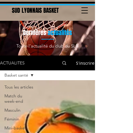
SUD LYONNAIS BASKET
Dernières
actualités
Toute l'actualité du club du SLB
S'inscrire
ACTUALITES
Basket santé
Tous les articles
Match du
week-end
Masculin
Féminin
Mini-basket