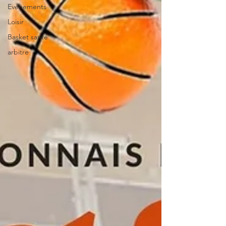
Evenements
Loisir
Basket santé
arbitre