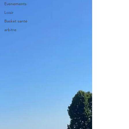
Evenements
Loisir
Basket santé
arbitre