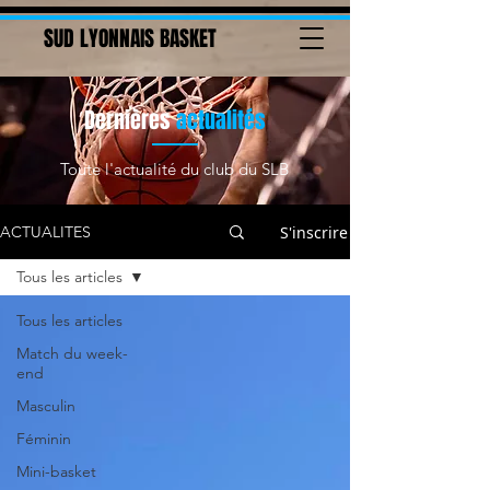
SUD LYONNAIS BASKET
Dernières
actualités
Toute l'actualité du club du SLB
S'inscrire
ACTUALITES
Tous les articles
Tous les articles
Match du week-
end
Masculin
Féminin
Mini-basket