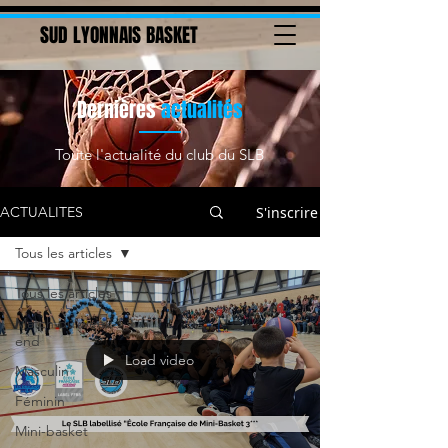
SUD LYONNAIS BASKET
Dernières
actualités
Toute l'actualité du club du SLB
S'inscrire
ACTUALITES
Tous les articles
Tous les articles
Match du week-
end
Load video
Masculin
Féminin
Mini-basket