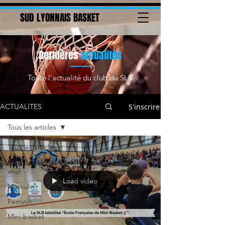
SUD LYONNAIS BASKET
Dernières
actualités
Toute l'actualité du club du SLB
S'inscrire
ACTUALITES
Tous les articles
Tous les articles
Match du week-
end
Load video
Masculin
Féminin
Mini-basket