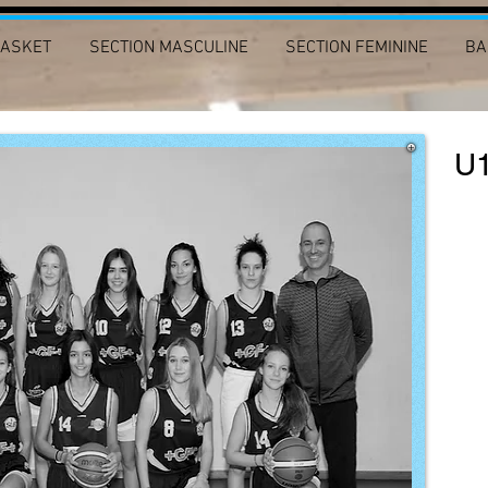
BASKET
SECTION MASCULINE
SECTION FEMININE
BA
U