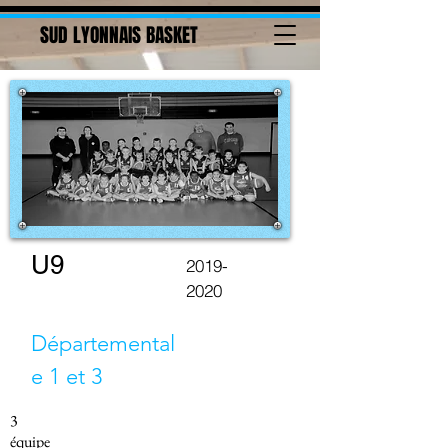
SUD LYONNAIS BASKET
U9
2019-
2020
Départemental
e 1 et 3
3
équipe