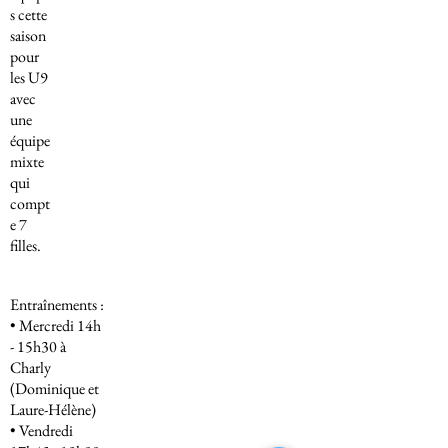
s cette
saison
pour
les U9
avec
une
équipe
mixte
qui
compt
e 7
filles.
Entraînements :
• Mercredi 14h
- 15h30 à
Charly
(Dominique et
Laure-Hélène)
• Vendredi