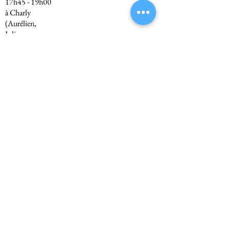
17h45 - 19h00
à Charly
(Aurélien,
Julien,
Dominique et
Laure-Hélène)
Equipe précedente
Toutes les équipes
Equipe suivante
© 2023 par Sud Lyonnais Basket.