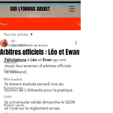
SUD LYONNAIS BASKET
Post
Tous les articles
LH
Tous les articles
5 juil. 2021
1 min de lecture
Arbitres officiels : Léo et Ewan
Match du week-end
Félicitations
 à 
Léo
 et 
Ewan
 qui ont 
Masculin
réussi leur examen d'arbitres officiels 
Féminin
ce weekend.
Mini-basket
Ils étaient évalués samedi lors du 
Evenements
tournoi de L'Arbresle pour la pratique.
Loisir
Ils ont ensuite validé dimanche le QCM 
Basket santé
et l'oral sur le règlement et ses 