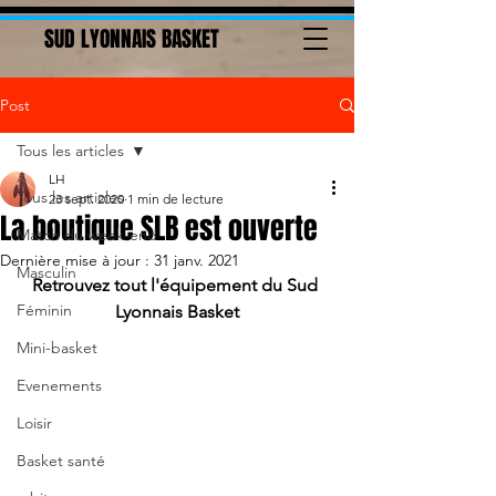
SUD LYONNAIS BASKET
Post
Tous les articles
LH
Tous les articles
23 sept. 2020
1 min de lecture
La boutique SLB est ouverte
Match du week-end
Dernière mise à jour :
31 janv. 2021
Masculin
Retrouvez tout l'équipement du Sud 
Féminin
Lyonnais Basket
Mini-basket
Evenements
Loisir
Basket santé