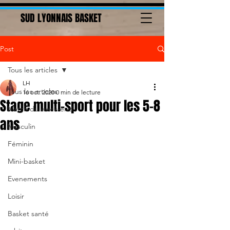
SUD LYONNAIS BASKET
Post
Tous les articles
LH
Tous les articles
16 oct. 2020
0 min de lecture
Stage multi-sport pour les 5-8
Match du week-end
ans
Masculin
Féminin
Mini-basket
Evenements
Loisir
Basket santé