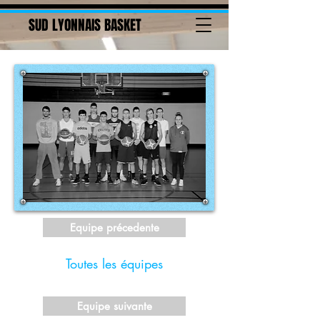
SUD LYONNAIS BASKET
Equipe précedente
Toutes les équipes
Equipe suivante