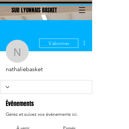
SUD LYONNAIS BASKET
Plus d'actions
S'abonner
nathaliebasket
nathaliebasket
Événements
Gérez et suivez vos événements ici.
À venir
Passés